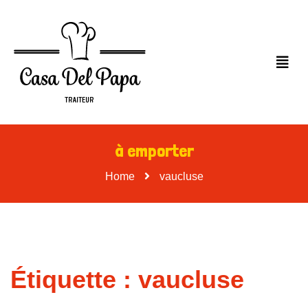
à emporter
Home
vaucluse
Étiquette :
vaucluse